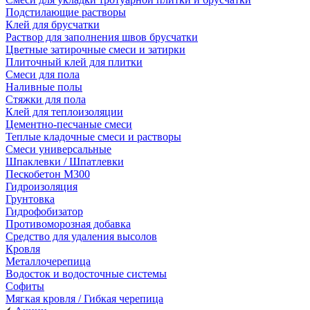
Подстилающие растворы
Клей для брусчатки
Раствор для заполнения швов брусчатки
Цветные затирочные смеси и затирки
Плиточный клей для плитки
Смеси для пола
Наливные полы
Стяжки для пола
Клей для теплоизоляции
Цементно-песчаные смеси
Теплые кладочные смеси и растворы
Смеси универсальные
Шпаклевки / Шпатлевки
Пескобетон М300
Гидроизоляция
Грунтовка
Гидрофобизатор
Противоморозная добавка
Средство для удаления высолов
Кровля
Металлочерепица
Водосток и водосточные системы
Софиты
Мягкая кровля / Гибкая черепица