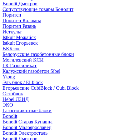
Bonolit Дмитров
Сопутствующие товары Бонолит
Поритеп
Поритеп Коломна
Поритеп Рязань
Исткульт
Istkult Можайск
Istkult Егорьевск
ВКБлок
Белорусские газобетонные блоки
Могилевский КСИ
ГК Газосиликат
Калужский газобетон Sibel
Ytong
Эль-блок / El-block
Егорьевские CubiBlock / Cubi Block
Стэнблок
Hebel ЛЗИД
ЭКО
Газосиликатные блоки
Bonolit
Bonolit Старая Купавна
Bonolit Малоярославец
Bonolit Электросталь
Bonolit Дмитров