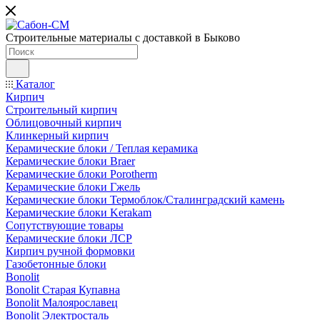
Строительные материалы с доставкой в Быково
Каталог
Кирпич
Строительный кирпич
Облицовочный кирпич
Клинкерный кирпич
Керамические блоки / Теплая керамика
Керамические блоки Braer
Керамические блоки Porotherm
Керамические блоки Гжель
Керамические блоки Термоблок/Сталинградский камень
Керамические блоки Kerakam
Сопутствующие товары
Керамические блоки ЛСР
Кирпич ручной формовки
Газобетонные блоки
Bonolit
Bonolit Старая Купавна
Bonolit Малоярославец
Bonolit Электросталь