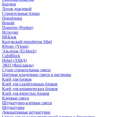
Бордюр
Лоток дождевой
Строительные блоки
Пеноблоки
Bonolit
Поритеп (Poritep)
Исткульт
ВКБлок
Калужский пенобетон Sibel
Ютонг (Ytong)
Эль-блок (El-block)
CubiBlock
Hebel (ЛЗИД)
ЭКО (Ярославль)
Сухие строительные смеси
Цветные кладочные смеси и растворы
Клей для блоков
Клей для газобетонных блоков
Клей для керамических блоков
Клей для ячеистых блоков
Клеевые смеси
Штукатурно-клеевые смеси
Штукатурки
Декоративные штукатурки
Смеси для укладки тротуарной плитки и брусчатки