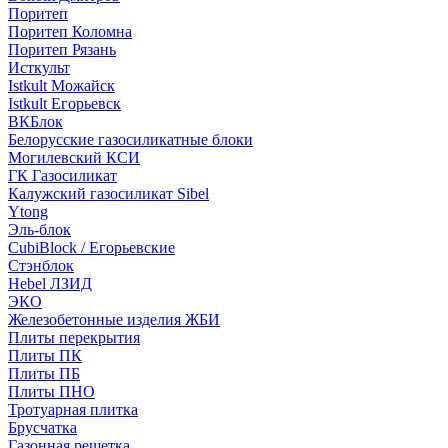
Поритеп
Поритеп Коломна
Поритеп Рязань
Исткульт
Istkult Можайск
Istkult Егорьевск
ВКБлок
Белорусские газосиликатные блоки
Могилевский КСИ
ГК Газосиликат
Калужский газосиликат Sibel
Ytong
Эль-блок
CubiBlock / Егорьевские
Стэнблок
Hebel ЛЗИД
ЭКО
Железобетонные изделия ЖБИ
Плиты перекрытия
Плиты ПК
Плиты ПБ
Плиты ПНО
Тротуарная плитка
Брусчатка
Газонная решетка