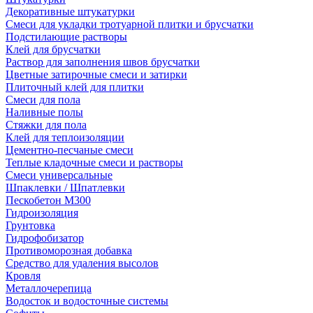
Декоративные штукатурки
Смеси для укладки тротуарной плитки и брусчатки
Подстилающие растворы
Клей для брусчатки
Раствор для заполнения швов брусчатки
Цветные затирочные смеси и затирки
Плиточный клей для плитки
Смеси для пола
Наливные полы
Стяжки для пола
Клей для теплоизоляции
Цементно-песчаные смеси
Теплые кладочные смеси и растворы
Смеси универсальные
Шпаклевки / Шпатлевки
Пескобетон М300
Гидроизоляция
Грунтовка
Гидрофобизатор
Противоморозная добавка
Средство для удаления высолов
Кровля
Металлочерепица
Водосток и водосточные системы