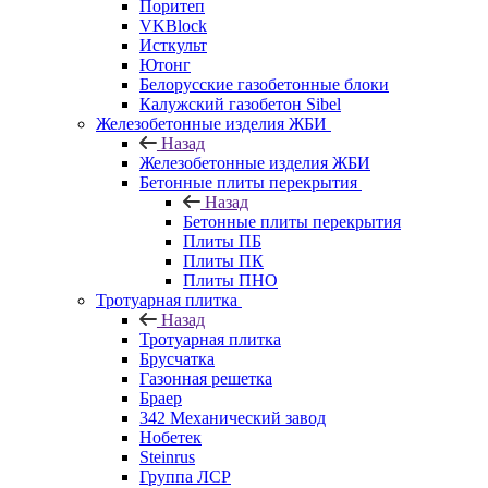
Поритеп
VKBlock
Исткульт
Ютонг
Белорусские газобетонные блоки
Калужский газобетон Sibel
Железобетонные изделия ЖБИ
Назад
Железобетонные изделия ЖБИ
Бетонные плиты перекрытия
Назад
Бетонные плиты перекрытия
Плиты ПБ
Плиты ПК
Плиты ПНО
Тротуарная плитка
Назад
Тротуарная плитка
Брусчатка
Газонная решетка
Браер
342 Механический завод
Нобетек
Steinrus
Группа ЛСР