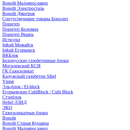
Bonolit Малоярославец
Bonolit Электросталь
Bonolit Дмитров
Сопутствующие товары Бонолит
Поритеп
Поритеп Коломна
Поритеп Рязань
Исткульт
Istkult Можайск
Istkult Егорьевск
ВКБлок
Белорусские газобетонные блоки
Могилевский КСИ
ГК Газосиликат
Калужский газобетон Sibel
Ytong
Эль-блок / El-block
Егорьевские CubiBlock / Cubi Block
Стэнблок
Hebel ЛЗИД
ЭКО
Газосиликатные блоки
Bonolit
Bonolit Старая Купавна
Bonolit Малоярославец