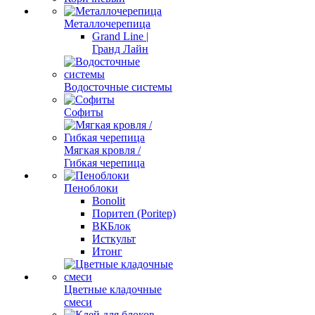
Металлочерепица
Grand Line |
Гранд Лайн
Водосточные системы
Софиты
Мягкая кровля /
Гибкая черепица
Пеноблоки
Bonolit
Поритеп (Poritep)
ВКБлок
Исткульт
Итонг
Цветные кладочные
смеси