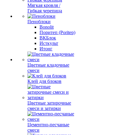
Мягкая кровля /
Гибкая черепица
Пеноблоки
Bonolit
Поритеп (Poritep)
ВКБлок
Исткульт
Итонг
Цветные кладочные
смеси
Клей для блоков
Цветные затирочные
смеси и затирки
Цементно-песчаные
смеси