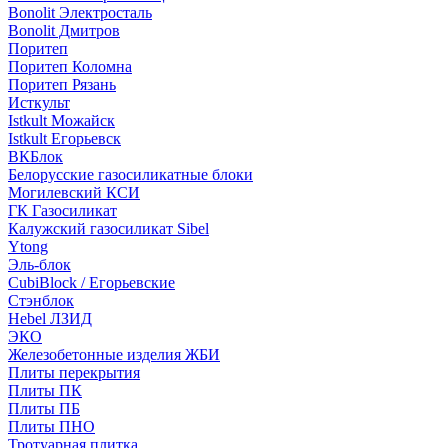
Bonolit Электросталь
Bonolit Дмитров
Поритеп
Поритеп Коломна
Поритеп Рязань
Исткульт
Istkult Можайск
Istkult Егорьевск
ВКБлок
Белорусские газосиликатные блоки
Могилевский КСИ
ГК Газосиликат
Калужский газосиликат Sibel
Ytong
Эль-блок
CubiBlock / Егорьевские
Стэнблок
Hebel ЛЗИД
ЭКО
Железобетонные изделия ЖБИ
Плиты перекрытия
Плиты ПК
Плиты ПБ
Плиты ПНО
Тротуарная плитка