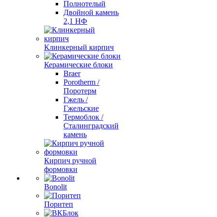
Полнотелый
Двойной камень
2,1 НФ
Клинкерный кирпич
Керамические блоки
Braer
Porotherm /
Поротерм
Гжель /
Гжельские
Термоблок /
Сталинградский
камень
Кирпич ручной
формовки
Bonolit
Поритеп