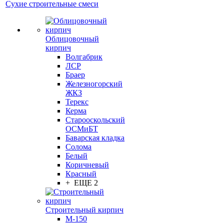
Сухие строительные смеси
Облицовочный
кирпич
Волгабрик
ЛСР
Браер
Железногорский
ЖКЗ
Терекс
Керма
Старооскольский
ОСМиБТ
Баварская кладка
Солома
Белый
Коричневый
Красный
+ ЕЩЕ 2
Строительный кирпич
М-150