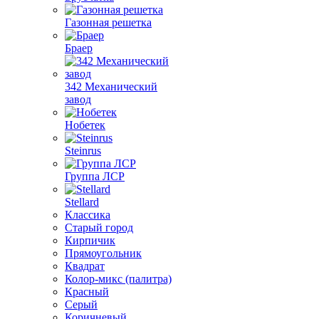
Газонная решетка
Браер
342 Механический
завод
Нобетек
Steinrus
Группа ЛСР
Stellard
Классика
Старый город
Кирпичик
Прямоугольник
Квадрат
Колор-микс (палитра)
Красный
Серый
Коричневый