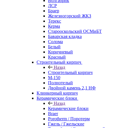
Волгабрик
ЛСР
Браер
Железногорский ЖКЗ
Терекс
Керма
Старооскольский ОСМиБТ
Баварская кладка
Солома
Белый
Коричневый
Красный
Строительный кирпич
Назад
Строительный кирпич
М-150
Полнотелый
Двойной камень 2,1 НФ
Клинкерный кирпич
Керамические блоки
Назад
Керамические блоки
Braer
Porotherm / Поротерм
Гжель / Гжельские