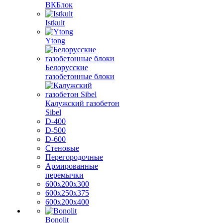
ВКБлок
Istkult
Ytong
Белорусские
газобетонные блоки
Калужский газобетон
Sibel
D-400
D-500
D-600
Стеновые
Перегородочные
Армированные
перемычки
600х200х300
600х250х375
600х200х400
Bonolit