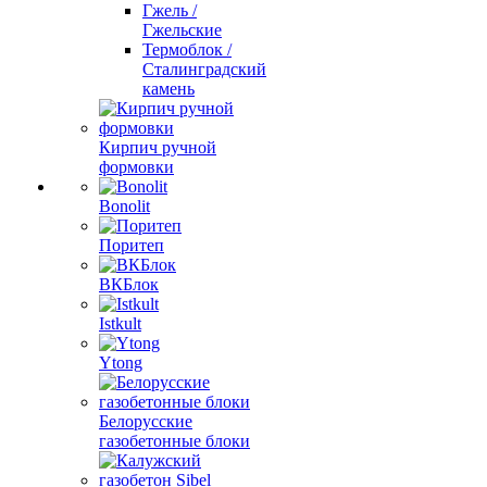
Гжель /
Гжельские
Термоблок /
Сталинградский
камень
Кирпич ручной
формовки
Bonolit
Поритеп
ВКБлок
Istkult
Ytong
Белорусские
газобетонные блоки