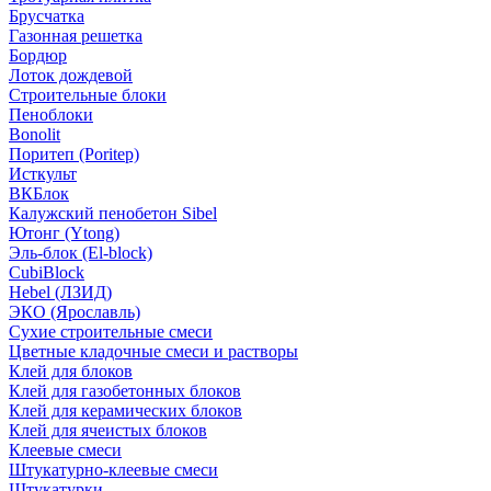
Брусчатка
Газонная решетка
Бордюр
Лоток дождевой
Строительные блоки
Пеноблоки
Bonolit
Поритеп (Poritep)
Исткульт
ВКБлок
Калужский пенобетон Sibel
Ютонг (Ytong)
Эль-блок (El-block)
CubiBlock
Hebel (ЛЗИД)
ЭКО (Ярославль)
Сухие строительные смеси
Цветные кладочные смеси и растворы
Клей для блоков
Клей для газобетонных блоков
Клей для керамических блоков
Клей для ячеистых блоков
Клеевые смеси
Штукатурно-клеевые смеси
Штукатурки