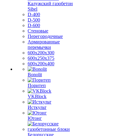
Калужский газобетон
Sibel
D-400
D-500
D-600
Стеновые
Перегородочные
Армированные
перемычки
600х200х300
600х250х375
600х200х400
Bonolit
Поритеп
VKBlock
Исткульт
Ютонг
Белорусские