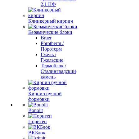
2,1 НФ
Клинкерный кирпич
Керамические блоки
Braer
Porotherm /
Поротерм
Гжель /
Гжельские
Термоблок /
Сталинградский
камень
Кирпич ручной
формовки
Bonolit
Поритеп
ВКБлок