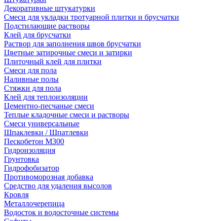
Декоративные штукатурки
Смеси для укладки тротуарной плитки и брусчатки
Подстилающие растворы
Клей для брусчатки
Раствор для заполнения швов брусчатки
Цветные затирочные смеси и затирки
Плиточный клей для плитки
Смеси для пола
Наливные полы
Стяжки для пола
Клей для теплоизоляции
Цементно-песчаные смеси
Теплые кладочные смеси и растворы
Смеси универсальные
Шпаклевки / Шпатлевки
Пескобетон М300
Гидроизоляция
Грунтовка
Гидрофобизатор
Противоморозная добавка
Средство для удаления высолов
Кровля
Металлочерепица
Водосток и водосточные системы