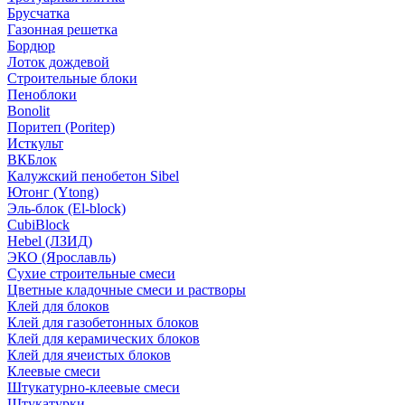
Брусчатка
Газонная решетка
Бордюр
Лоток дождевой
Строительные блоки
Пеноблоки
Bonolit
Поритеп (Poritep)
Исткульт
ВКБлок
Калужский пенобетон Sibel
Ютонг (Ytong)
Эль-блок (El-block)
CubiBlock
Hebel (ЛЗИД)
ЭКО (Ярославль)
Сухие строительные смеси
Цветные кладочные смеси и растворы
Клей для блоков
Клей для газобетонных блоков
Клей для керамических блоков
Клей для ячеистых блоков
Клеевые смеси
Штукатурно-клеевые смеси
Штукатурки