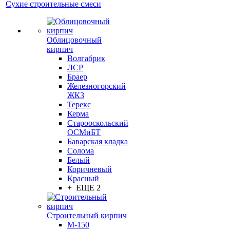
Сухие строительные смеси
Облицовочный
кирпич
Волгабрик
ЛСР
Браер
Железногорский
ЖКЗ
Терекс
Керма
Старооскольский
ОСМиБТ
Баварская кладка
Солома
Белый
Коричневый
Красный
+ ЕЩЕ 2
Строительный кирпич
М-150