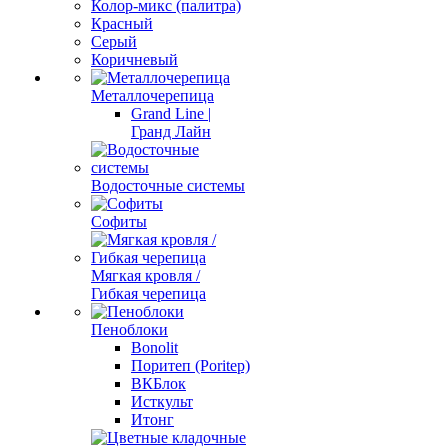
Колор-микс (палитра)
Красный
Серый
Коричневый
Металлочерепица
Grand Line |
Гранд Лайн
Водосточные системы
Софиты
Мягкая кровля /
Гибкая черепица
Пеноблоки
Bonolit
Поритеп (Poritep)
ВКБлок
Исткульт
Итонг