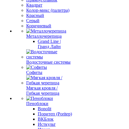
Квадрат
Колор-микс (палитра)
Красный
Серый
Коричневый
Металлочерепица
Grand Line |
Гранд Лайн
Водосточные системы
Софиты
Мягкая кровля /
Гибкая черепица
Пеноблоки
Bonolit
Поритеп (Poritep)
ВКБлок
Исткульт