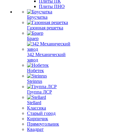
Плиты ПК
Плиты ПНО
Брусчатка
Газонная решетка
Браер
342 Механический
завод
Нобетек
Steinrus
Группа ЛСР
Stellard
Классика
Старый город
Кирпичик
Прямоугольник
Квадрат