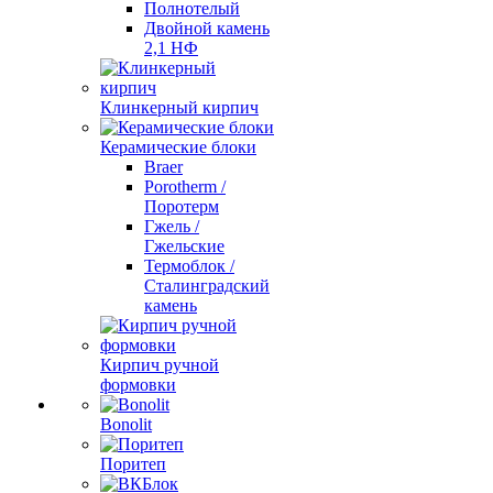
Полнотелый
Двойной камень
2,1 НФ
Клинкерный кирпич
Керамические блоки
Braer
Porotherm /
Поротерм
Гжель /
Гжельские
Термоблок /
Сталинградский
камень
Кирпич ручной
формовки
Bonolit
Поритеп