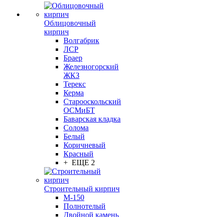
Облицовочный
кирпич
Волгабрик
ЛСР
Браер
Железногорский
ЖКЗ
Терекс
Керма
Старооскольский
ОСМиБТ
Баварская кладка
Солома
Белый
Коричневый
Красный
+ ЕЩЕ 2
Строительный кирпич
М-150
Полнотелый
Двойной камень