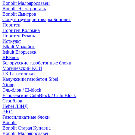
Bonolit Малоярославец
Bonolit Электросталь
Bonolit Дмитров
Сопутствующие товары Бонолит
Поритеп
Поритеп Коломна
Поритеп Рязань
Исткульт
Istkult Можайск
Istkult Егорьевск
ВКБлок
Белорусские газобетонные блоки
Могилевский КСИ
ГК Газосиликат
Калужский газобетон Sibel
Ytong
Эль-блок / El-block
Егорьевские CubiBlock / Cubi Block
Стэнблок
Hebel ЛЗИД
ЭКО
Газосиликатные блоки
Bonolit
Bonolit Старая Купавна
Bonolit Малоярославец