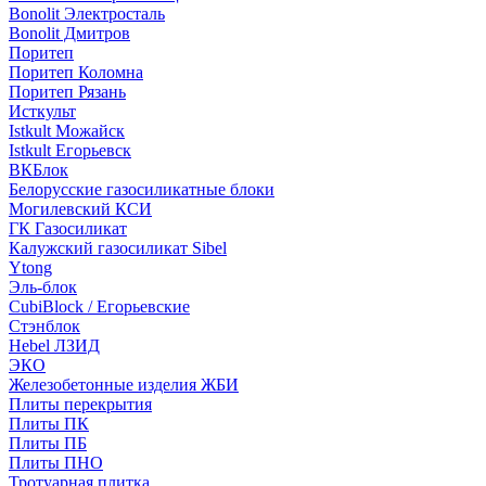
Bonolit Электросталь
Bonolit Дмитров
Поритеп
Поритеп Коломна
Поритеп Рязань
Исткульт
Istkult Можайск
Istkult Егорьевск
ВКБлок
Белорусские газосиликатные блоки
Могилевский КСИ
ГК Газосиликат
Калужский газосиликат Sibel
Ytong
Эль-блок
CubiBlock / Егорьевские
Стэнблок
Hebel ЛЗИД
ЭКО
Железобетонные изделия ЖБИ
Плиты перекрытия
Плиты ПК
Плиты ПБ
Плиты ПНО
Тротуарная плитка