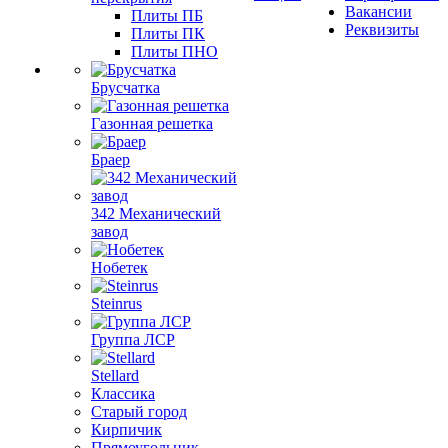
Вакансии
Плиты ПБ
Реквизиты
Плиты ПК
Плиты ПНО
Брусчатка
Газонная решетка
Браер
342 Механический
завод
Нобетек
Steinrus
Группа ЛСР
Stellard
Классика
Старый город
Кирпичик
Прямоугольник