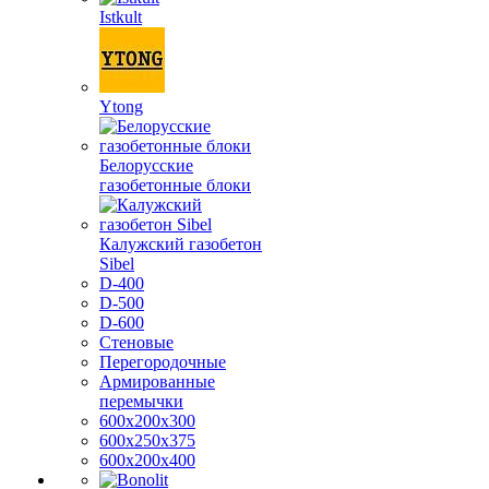
Istkult
Ytong
Белорусские
газобетонные блоки
Калужский газобетон
Sibel
D-400
D-500
D-600
Стеновые
Перегородочные
Армированные
перемычки
600х200х300
600х250х375
600х200х400