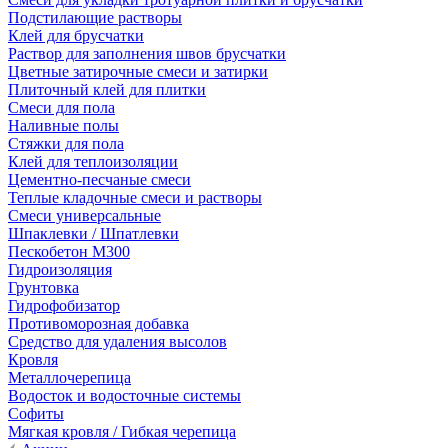
Подстилающие растворы
Клей для брусчатки
Раствор для заполнения швов брусчатки
Цветные затирочные смеси и затирки
Плиточный клей для плитки
Смеси для пола
Наливные полы
Стяжки для пола
Клей для теплоизоляции
Цементно-песчаные смеси
Теплые кладочные смеси и растворы
Смеси универсальные
Шпаклевки / Шпатлевки
Пескобетон М300
Гидроизоляция
Грунтовка
Гидрофобизатор
Противоморозная добавка
Средство для удаления высолов
Кровля
Металлочерепица
Водосток и водосточные системы
Софиты
Мягкая кровля / Гибкая черепица