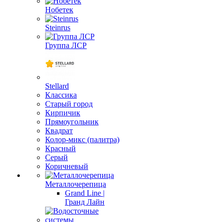
Нобетек
Steinrus
Группа ЛСР
Stellard
Классика
Старый город
Кирпичик
Прямоугольник
Квадрат
Колор-микс (палитра)
Красный
Серый
Коричневый
Металлочерепица
Grand Line |
Гранд Лайн