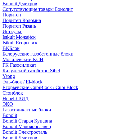
Bonolit Дмитров
Сопутствующие товары Бонолит
Поритеп
Поритеп Коломна
Поритеп Рязань
Исткульт
Istkult Можайск
Istkult Егорьевск
ВКБлок
Белорусские газобетонные блоки
Могилевский КСИ
ГК Газосиликат
Калужский газобетон Sibel
Ytong
Эль-блок / El-block
Егорьевские CubiBlock / Cubi Block
Стэнблок
Hebel ЛЗИД
ЭКО
Газосиликатные блоки
Bonolit
Bonolit Старая Купавна
Bonolit Малоярославец
Bonolit Электросталь
Bonolit Дмитров