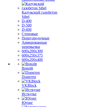
Калужский газобетон
Sibel
D-400
D-500
D-600
Стеновые
Перегородочные
Армированные
перемычки
600х200х300
600х250х375
600х200х400
Bonolit
Поритеп
VKBlock
Исткульт
Ютонг