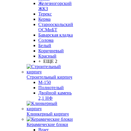
Железногорский
ЖКЗ
Терекс
Керма
Старооскольский
ОСМиБТ
Баварская кладка
Солома
Белый
Коричневый
Красный
+ ЕЩЕ 2
Строительный кирпич
М-150
Полнотелый
Двойной камень
2,1 НФ
Клинкерный кирпич
Керамические блоки
Braer