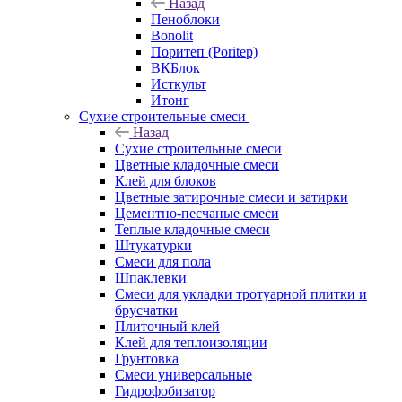
Назад
Пеноблоки
Bonolit
Поритеп (Poritep)
ВКБлок
Исткульт
Итонг
Сухие строительные смеси
Назад
Сухие строительные смеси
Цветные кладочные смеси
Клей для блоков
Цветные затирочные смеси и затирки
Цементно-песчаные смеси
Теплые кладочные смеси
Штукатурки
Смеси для пола
Шпаклевки
Смеси для укладки тротуарной плитки и
брусчатки
Плиточный клей
Клей для теплоизоляции
Грунтовка
Смеси универсальные
Гидрофобизатор