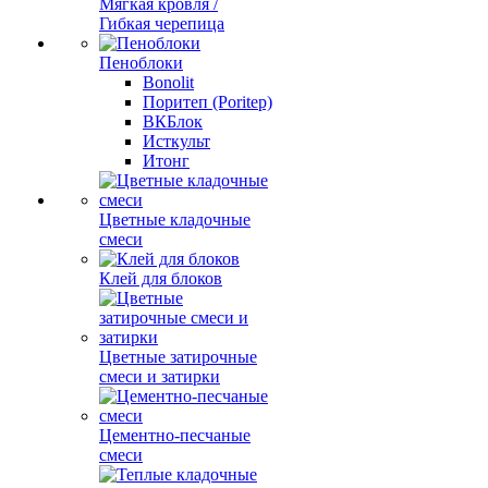
Мягкая кровля /
Гибкая черепица
Пеноблоки
Bonolit
Поритеп (Poritep)
ВКБлок
Исткульт
Итонг
Цветные кладочные
смеси
Клей для блоков
Цветные затирочные
смеси и затирки
Цементно-песчаные
смеси