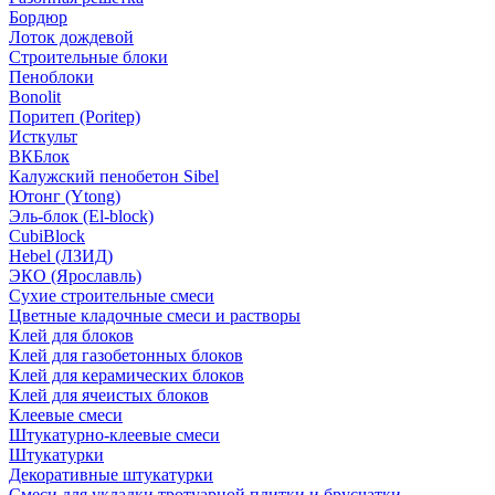
Бордюр
Лоток дождевой
Строительные блоки
Пеноблоки
Bonolit
Поритеп (Poritep)
Исткульт
ВКБлок
Калужский пенобетон Sibel
Ютонг (Ytong)
Эль-блок (El-block)
CubiBlock
Hebel (ЛЗИД)
ЭКО (Ярославль)
Сухие строительные смеси
Цветные кладочные смеси и растворы
Клей для блоков
Клей для газобетонных блоков
Клей для керамических блоков
Клей для ячеистых блоков
Клеевые смеси
Штукатурно-клеевые смеси
Штукатурки
Декоративные штукатурки
Смеси для укладки тротуарной плитки и брусчатки