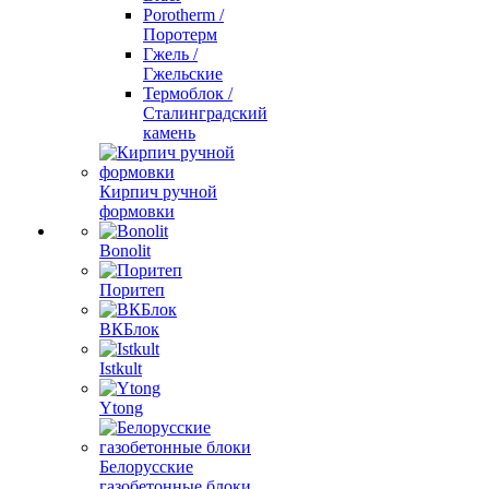
Porotherm /
Поротерм
Гжель /
Гжельские
Термоблок /
Сталинградский
камень
Кирпич ручной
формовки
Bonolit
Поритеп
ВКБлок
Istkult
Ytong
Белорусские
газобетонные блоки