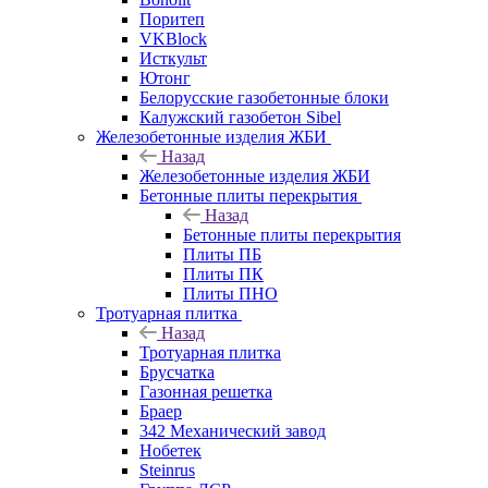
Поритеп
VKBlock
Исткульт
Ютонг
Белорусские газобетонные блоки
Калужский газобетон Sibel
Железобетонные изделия ЖБИ
Назад
Железобетонные изделия ЖБИ
Бетонные плиты перекрытия
Назад
Бетонные плиты перекрытия
Плиты ПБ
Плиты ПК
Плиты ПНО
Тротуарная плитка
Назад
Тротуарная плитка
Брусчатка
Газонная решетка
Браер
342 Механический завод
Нобетек
Steinrus