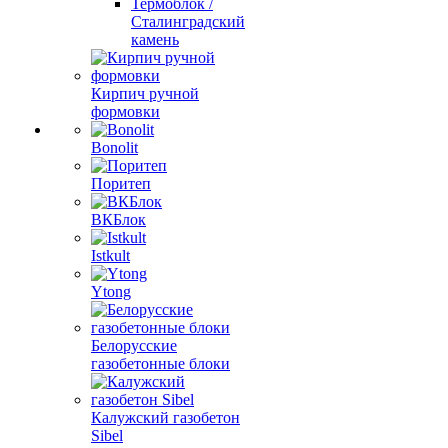
Термоблок /
Сталинградский
камень
Кирпич ручной
формовки
Bonolit
Поритеп
ВКБлок
Istkult
Ytong
Белорусские
газобетонные блоки
Калужский газобетон
Sibel