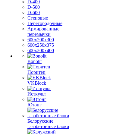
D-400
D-500
D-600
Стеновые
Перегородочные
Армированные
перемычки
600х200х300
600х250х375
600х200х400
Bonolit
Поритеп
VKBlock
Исткульт
Ютонг
Белорусские
газобетонные блоки