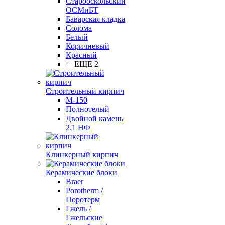
Старооскольский
ОСМиБТ
Баварская кладка
Солома
Белый
Коричневый
Красный
+ ЕЩЕ 2
Строительный кирпич
М-150
Полнотелый
Двойной камень
2,1 НФ
Клинкерный кирпич
Керамические блоки
Braer
Porotherm /
Поротерм
Гжель /
Гжельские