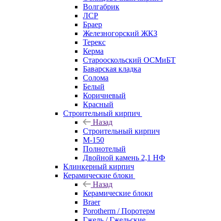
Волгабрик
ЛСР
Браер
Железногорский ЖКЗ
Терекс
Керма
Старооскольский ОСМиБТ
Баварская кладка
Солома
Белый
Коричневый
Красный
Строительный кирпич
Назад
Строительный кирпич
М-150
Полнотелый
Двойной камень 2,1 НФ
Клинкерный кирпич
Керамические блоки
Назад
Керамические блоки
Braer
Porotherm / Поротерм
Гжель / Гжельские