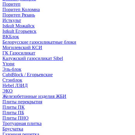
Поритеп
Поритеп Коломна
Поритеп Рязань
Исткульт
Istkult Можайск
Istkult Егорьевск
ВКБлок
Белорусские газосиликатные блоки
Могилевский КСИ
ГК Газосиликат
Калужский газосиликат Sibel
Ytong
Эль-блок
CubiBlock / Егорьевские
Стэнблок
Hebel ЛЗИД
ЭКО
Железобетонные изделия ЖБИ
Плиты перекрытия
Плиты ПК
Плиты ПБ
Плиты ПНО
Тротуарная плитка
Брусчатка
Газонная решетка