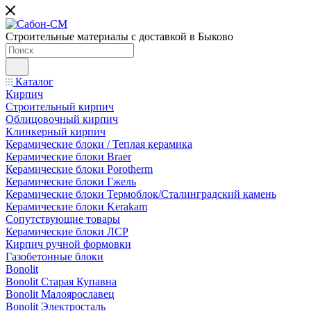
Строительные материалы с доставкой в Быково
Каталог
Кирпич
Строительный кирпич
Облицовочный кирпич
Клинкерный кирпич
Керамические блоки / Теплая керамика
Керамические блоки Braer
Керамические блоки Porotherm
Керамические блоки Гжель
Керамические блоки Термоблок/Сталинградский камень
Керамические блоки Kerakam
Сопутствующие товары
Керамические блоки ЛСР
Кирпич ручной формовки
Газобетонные блоки
Bonolit
Bonolit Старая Купавна
Bonolit Малоярославец
Bonolit Электросталь