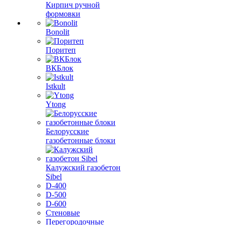
Кирпич ручной
формовки
Bonolit
Поритеп
ВКБлок
Istkult
Ytong
Белорусские
газобетонные блоки
Калужский газобетон
Sibel
D-400
D-500
D-600
Стеновые
Перегородочные