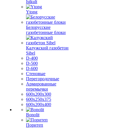
Istkult
Ytong
Белорусские
газобетонные блоки
Калужский газобетон
Sibel
D-400
D-500
D-600
Стеновые
Перегородочные
Армированные
перемычки
600х200х300
600х250х375
600х200х400
Bonolit
Поритеп