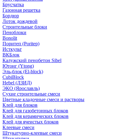
Брусчатка
Газонная решетка
Бордюр
Лоток дождевой
Строительные блоки
Пеноблоки
Bonolit
Поритеп (Poritep)
Исткульт
ВКБлок
Калужский пенобетон Sibel
Ютонг (Ytong)
Эль-блок (El-block)
CubiBlock
Hebel (ЛЗИД)
ЭКО (Ярославль)
Сухие строительные смеси
Цветные кладочные смеси и растворы
Клей для блоков
Клей для газобетонных блоков
Клей для керамических блоков
Клей для ячеистых блоков
Клеевые смеси
Штукатурно-клеевые смеси
Штукатурки