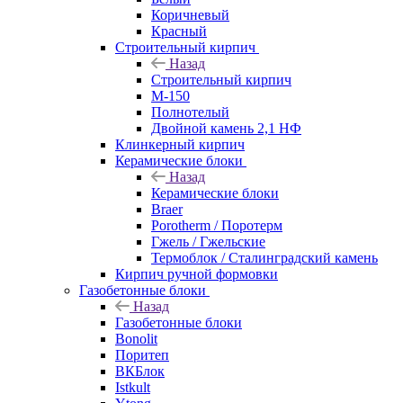
Коричневый
Красный
Строительный кирпич
Назад
Строительный кирпич
М-150
Полнотелый
Двойной камень 2,1 НФ
Клинкерный кирпич
Керамические блоки
Назад
Керамические блоки
Braer
Porotherm / Поротерм
Гжель / Гжельские
Термоблок / Сталинградский камень
Кирпич ручной формовки
Газобетонные блоки
Назад
Газобетонные блоки
Bonolit
Поритеп
ВКБлок
Istkult