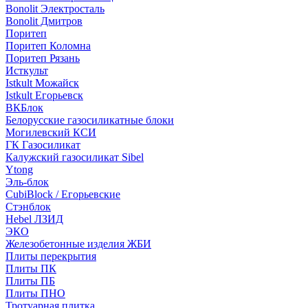
Bonolit Электросталь
Bonolit Дмитров
Поритеп
Поритеп Коломна
Поритеп Рязань
Исткульт
Istkult Можайск
Istkult Егорьевск
ВКБлок
Белорусские газосиликатные блоки
Могилевский КСИ
ГК Газосиликат
Калужский газосиликат Sibel
Ytong
Эль-блок
CubiBlock / Егорьевские
Стэнблок
Hebel ЛЗИД
ЭКО
Железобетонные изделия ЖБИ
Плиты перекрытия
Плиты ПК
Плиты ПБ
Плиты ПНО
Тротуарная плитка