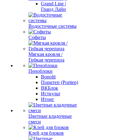
Grand Line |
Гранд Лайн
Водосточные системы
Софиты
Мягкая кровля /
Гибкая черепица
Пеноблоки
Bonolit
Поритеп (Poritep)
ВКБлок
Исткульт
Итонг
Цветные кладочные
смеси
Клей для блоков