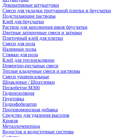
Декоративные штукатурки
Смеси для укладки тротуарной плитки и брусчатки
Подстилающие растворы
Клей для брусчатки
Раствор для заполнения швов брусчатки
Цветные затирочные смеси и затирки
Плиточный клей для плитки
Смеси для пола
Наливные полы
Стяжки для пола
Клей для теплоизоляции
Цементно-песчаные смеси
Теплые кладочные смеси и растворы
Смеси универсальные
Шпаклевки / Шпатлевки
Пескобетон М300
Гидроизоляция
Грунтовка
Гидрофобизатор
Противоморозная добавка
Средство для удаления высолов
Кровля
Металлочерепица
Водосток и водосточные системы