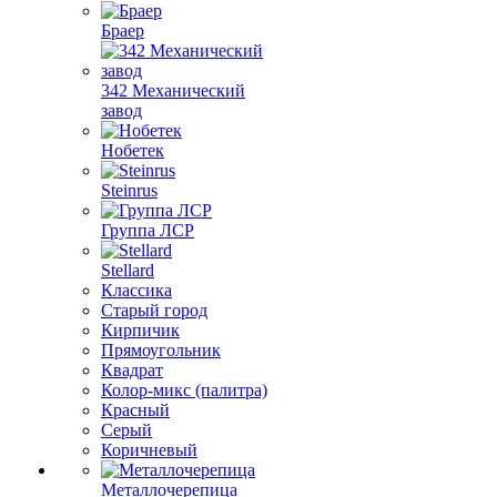
Браер
342 Механический
завод
Нобетек
Steinrus
Группа ЛСР
Stellard
Классика
Старый город
Кирпичик
Прямоугольник
Квадрат
Колор-микс (палитра)
Красный
Серый
Коричневый
Металлочерепица