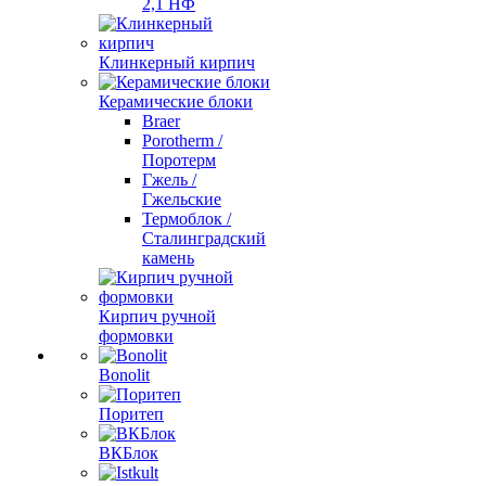
2,1 НФ
Клинкерный кирпич
Керамические блоки
Braer
Porotherm /
Поротерм
Гжель /
Гжельские
Термоблок /
Сталинградский
камень
Кирпич ручной
формовки
Bonolit
Поритеп
ВКБлок