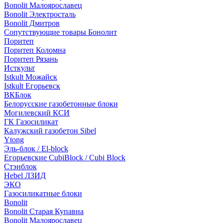
Bonolit Малоярославец
Bonolit Электросталь
Bonolit Дмитров
Сопутствующие товары Бонолит
Поритеп
Поритеп Коломна
Поритеп Рязань
Исткульт
Istkult Можайск
Istkult Егорьевск
ВКБлок
Белорусские газобетонные блоки
Могилевский КСИ
ГК Газосиликат
Калужский газобетон Sibel
Ytong
Эль-блок / El-block
Егорьевские CubiBlock / Cubi Block
Стэнблок
Hebel ЛЗИД
ЭКО
Газосиликатные блоки
Bonolit
Bonolit Старая Купавна
Bonolit Малоярославец