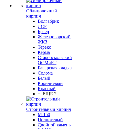
Облицовочный
кирпич
Волгабрик
ЛСР
Браер
Железногорский
ЖКЗ
Терекс
Керма
Старооскольский
ОСМиБТ
Баварская кладка
Солома
Белый
Коричневый
Красный
+ ЕЩЕ 2
Строительный кирпич
М-150
Полнотелый
Двойной камень