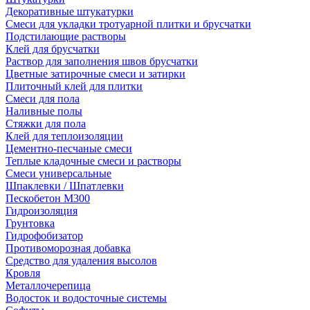
Декоративные штукатурки
Смеси для укладки тротуарной плитки и брусчатки
Подстилающие растворы
Клей для брусчатки
Раствор для заполнения швов брусчатки
Цветные затирочные смеси и затирки
Плиточный клей для плитки
Смеси для пола
Наливные полы
Стяжки для пола
Клей для теплоизоляции
Цементно-песчаные смеси
Теплые кладочные смеси и растворы
Смеси универсальные
Шпаклевки / Шпатлевки
Пескобетон М300
Гидроизоляция
Грунтовка
Гидрофобизатор
Противоморозная добавка
Средство для удаления высолов
Кровля
Металлочерепица
Водосток и водосточные системы