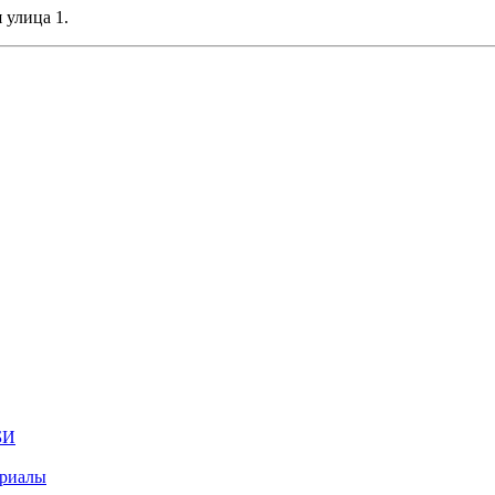
 улица 1.
БИ
ериалы