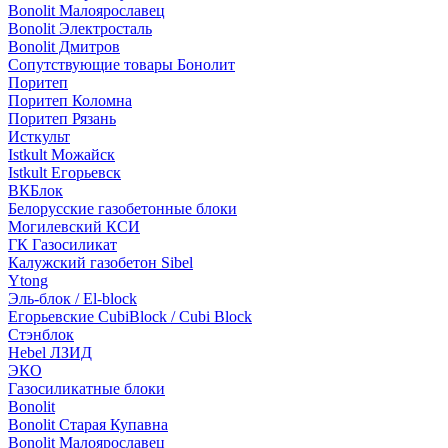
Bonolit Малоярославец
Bonolit Электросталь
Bonolit Дмитров
Сопутствующие товары Бонолит
Поритеп
Поритеп Коломна
Поритеп Рязань
Исткульт
Istkult Можайск
Istkult Егорьевск
ВКБлок
Белорусские газобетонные блоки
Могилевский КСИ
ГК Газосиликат
Калужский газобетон Sibel
Ytong
Эль-блок / El-block
Егорьевские CubiBlock / Cubi Block
Стэнблок
Hebel ЛЗИД
ЭКО
Газосиликатные блоки
Bonolit
Bonolit Старая Купавна
Bonolit Малоярославец