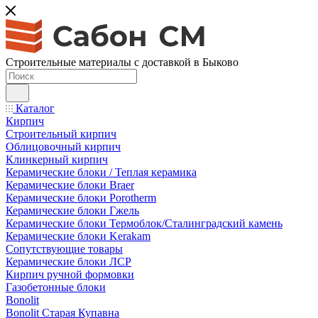
Строительные материалы с доставкой в Быково
Каталог
Кирпич
Строительный кирпич
Облицовочный кирпич
Клинкерный кирпич
Керамические блоки / Теплая керамика
Керамические блоки Braer
Керамические блоки Porotherm
Керамические блоки Гжель
Керамические блоки Термоблок/Сталинградский камень
Керамические блоки Kerakam
Сопутствующие товары
Керамические блоки ЛСР
Кирпич ручной формовки
Газобетонные блоки
Bonolit
Bonolit Старая Купавна