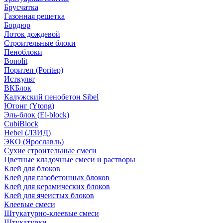
Брусчатка
Газонная решетка
Бордюр
Лоток дождевой
Строительные блоки
Пеноблоки
Bonolit
Поритеп (Poritep)
Исткульт
ВКБлок
Калужский пенобетон Sibel
Ютонг (Ytong)
Эль-блок (El-block)
CubiBlock
Hebel (ЛЗИД)
ЭКО (Ярославль)
Сухие строительные смеси
Цветные кладочные смеси и растворы
Клей для блоков
Клей для газобетонных блоков
Клей для керамических блоков
Клей для ячеистых блоков
Клеевые смеси
Штукатурно-клеевые смеси
Штукатурки