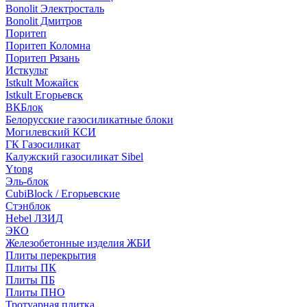
Bonolit Электросталь
Bonolit Дмитров
Поритеп
Поритеп Коломна
Поритеп Рязань
Исткульт
Istkult Можайск
Istkult Егорьевск
ВКБлок
Белорусские газосиликатные блоки
Могилевский КСИ
ГК Газосиликат
Калужский газосиликат Sibel
Ytong
Эль-блок
CubiBlock / Егорьевские
Стэнблок
Hebel ЛЗИД
ЭКО
Железобетонные изделия ЖБИ
Плиты перекрытия
Плиты ПК
Плиты ПБ
Плиты ПНО
Тротуарная плитка