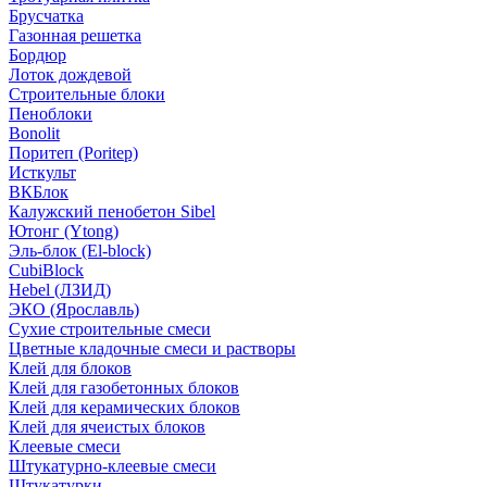
Брусчатка
Газонная решетка
Бордюр
Лоток дождевой
Строительные блоки
Пеноблоки
Bonolit
Поритеп (Poritep)
Исткульт
ВКБлок
Калужский пенобетон Sibel
Ютонг (Ytong)
Эль-блок (El-block)
CubiBlock
Hebel (ЛЗИД)
ЭКО (Ярославль)
Сухие строительные смеси
Цветные кладочные смеси и растворы
Клей для блоков
Клей для газобетонных блоков
Клей для керамических блоков
Клей для ячеистых блоков
Клеевые смеси
Штукатурно-клеевые смеси
Штукатурки