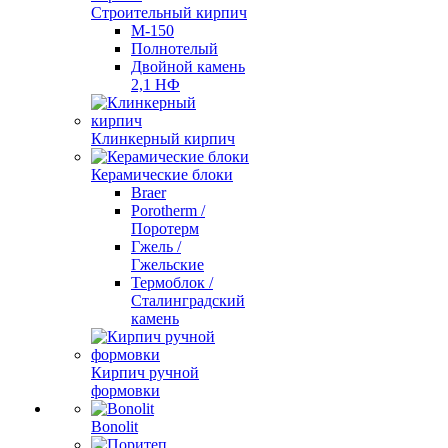
Строительный кирпич
М-150
Полнотелый
Двойной камень
2,1 НФ
Клинкерный кирпич
Керамические блоки
Braer
Porotherm /
Поротерм
Гжель /
Гжельские
Термоблок /
Сталинградский
камень
Кирпич ручной
формовки
Bonolit