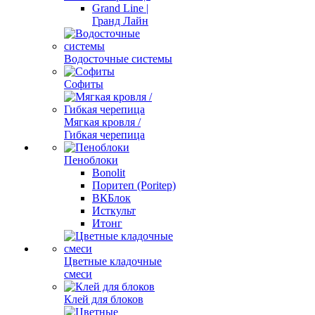
Grand Line |
Гранд Лайн
Водосточные системы
Софиты
Мягкая кровля /
Гибкая черепица
Пеноблоки
Bonolit
Поритеп (Poritep)
ВКБлок
Исткульт
Итонг
Цветные кладочные
смеси
Клей для блоков