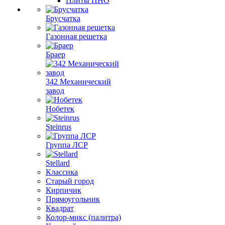
Плиты ПНО
Брусчатка
Газонная решетка
Браер
342 Механический
завод
Нобетек
Steinrus
Группа ЛСР
Stellard
Классика
Старый город
Кирпичик
Прямоугольник
Квадрат
Колор-микс (палитра)