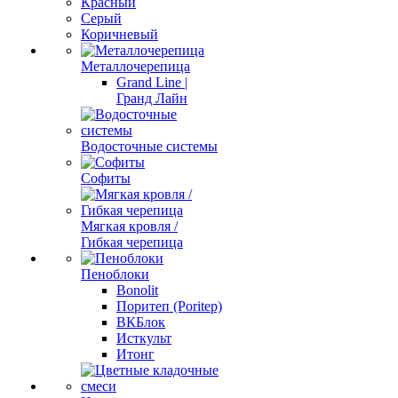
Красный
Серый
Коричневый
Металлочерепица
Grand Line |
Гранд Лайн
Водосточные системы
Софиты
Мягкая кровля /
Гибкая черепица
Пеноблоки
Bonolit
Поритеп (Poritep)
ВКБлок
Исткульт
Итонг