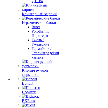
2,1 НФ
Клинкерный кирпич
Керамические блоки
Braer
Porotherm /
Поротерм
Гжель /
Гжельские
Термоблок /
Сталинградский
камень
Кирпич ручной
формовки
Bonolit
Поритеп
ВКБлок