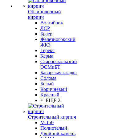
Облицовочный
кирпич
Волгабрик
ЛСР
Браер
Железногорский
ЖКЗ
Терекс
Керма
Старооскольский
ОСМиБТ
Баварская кладка
Солома
Белый
Коричневый
Красный
+ ЕЩЕ 2
Строительный кирпич
М-150
Полнотелый
Двойной камень