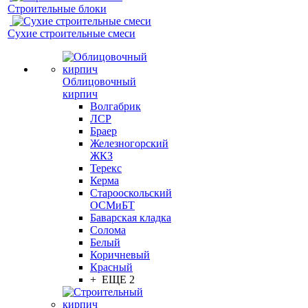
Строительные блоки
Сухие строительные смеси
Облицовочный
кирпич
Волгабрик
ЛСР
Браер
Железногорский
ЖКЗ
Терекс
Керма
Старооскольский
ОСМиБТ
Баварская кладка
Солома
Белый
Коричневый
Красный
+ ЕЩЕ 2