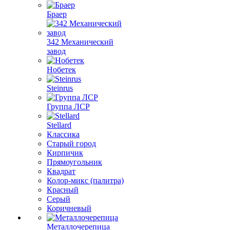
Браер
342 Механический
завод
Нобетек
Steinrus
Группа ЛСР
Stellard
Классика
Старый город
Кирпичик
Прямоугольник
Квадрат
Колор-микс (палитра)
Красный
Серый
Коричневый
Металлочерепица