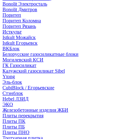
Bonolit Электросталь
Bonolit Дмитров
Поритеп
Поритеп Коломна
Поритеп Рязань
Исткульт
Istkult Можайск
Istkult Егорьевск
ВКБлок
Белорусские газосиликатные блоки
Могилевский КСИ
ГК Газосиликат
Калужский газосиликат Sibel
Ytong
Эль-блок
CubiBlock / Егорьевские
Стэнблок
Hebel ЛЗИД
ЭКО
Железобетонные изделия ЖБИ
Плиты перекрытия
Плиты ПК
Плиты ПБ
Плиты ПНО
Тротуарная плитка