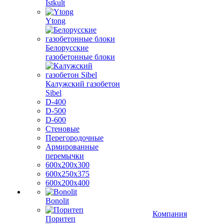
Istkult
Ytong
Белорусские
газобетонные блоки
Калужский газобетон
Sibel
D-400
D-500
D-600
Стеновые
Перегородочные
Армированные
перемычки
600х200х300
600х250х375
600х200х400
Bonolit
Компания
Поритеп