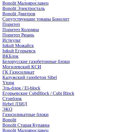
Bonolit Малоярославец
Bonolit Электросталь
Bonolit Дмитров
Сопутствующие товары Бонолит
Поритеп
Поритеп Коломна
Поритеп Рязань
Исткульт
Istkult Можайск
Istkult Егорьевск
ВКБлок
Белорусские газобетонные блоки
Могилевский КСИ
ГК Газосиликат
Калужский газобетон Sibel
Ytong
Эль-блок / El-block
Егорьевские CubiBlock / Cubi Block
Стэнблок
Hebel ЛЗИД
ЭКО
Газосиликатные блоки
Bonolit
Bonolit Старая Купавна
Bonolit Малоярославец