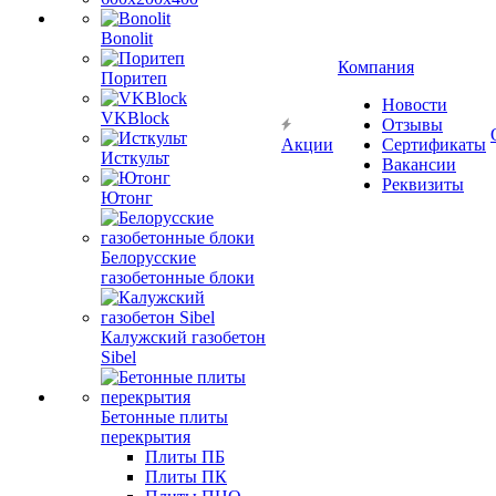
Bonolit
Компания
Поритеп
Новости
VKBlock
Отзывы
Акции
Сертификаты
Исткульт
Вакансии
Реквизиты
Ютонг
Белорусские
газобетонные блоки
Калужский газобетон
Sibel
Бетонные плиты
перекрытия
Плиты ПБ
Плиты ПК