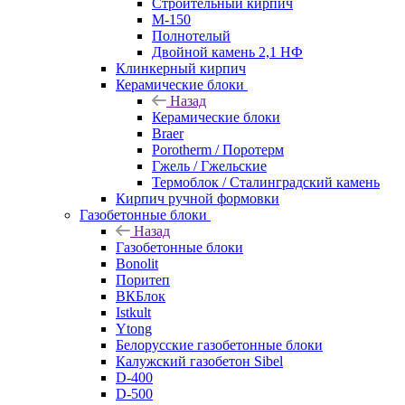
Строительный кирпич
М-150
Полнотелый
Двойной камень 2,1 НФ
Клинкерный кирпич
Керамические блоки
Назад
Керамические блоки
Braer
Porotherm / Поротерм
Гжель / Гжельские
Термоблок / Сталинградский камень
Кирпич ручной формовки
Газобетонные блоки
Назад
Газобетонные блоки
Bonolit
Поритеп
ВКБлок
Istkult
Ytong
Белорусские газобетонные блоки
Калужский газобетон Sibel
D-400
D-500