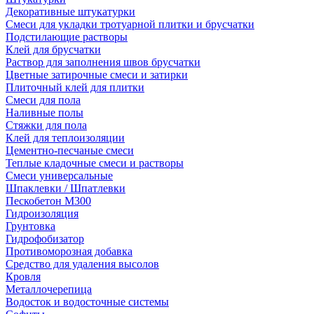
Декоративные штукатурки
Смеси для укладки тротуарной плитки и брусчатки
Подстилающие растворы
Клей для брусчатки
Раствор для заполнения швов брусчатки
Цветные затирочные смеси и затирки
Плиточный клей для плитки
Смеси для пола
Наливные полы
Стяжки для пола
Клей для теплоизоляции
Цементно-песчаные смеси
Теплые кладочные смеси и растворы
Смеси универсальные
Шпаклевки / Шпатлевки
Пескобетон М300
Гидроизоляция
Грунтовка
Гидрофобизатор
Противоморозная добавка
Средство для удаления высолов
Кровля
Металлочерепица
Водосток и водосточные системы