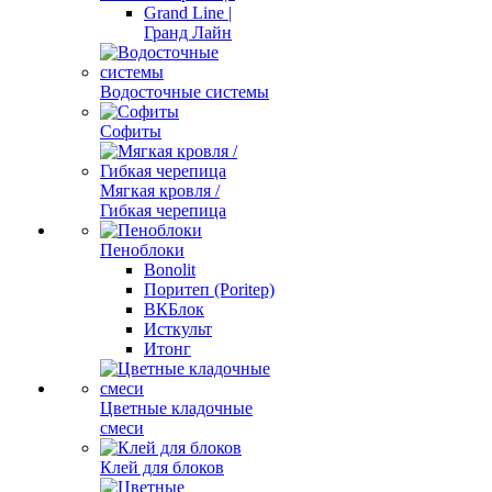
Grand Line |
Гранд Лайн
Водосточные системы
Софиты
Мягкая кровля /
Гибкая черепица
Пеноблоки
Bonolit
Поритеп (Poritep)
ВКБлок
Исткульт
Итонг
Цветные кладочные
смеси
Клей для блоков