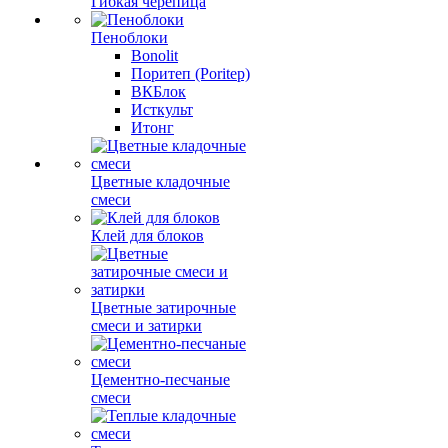
Гибкая черепица
Пеноблоки
Bonolit
Поритеп (Poritep)
ВКБлок
Исткульт
Итонг
Цветные кладочные
смеси
Клей для блоков
Цветные затирочные
смеси и затирки
Цементно-песчаные
смеси