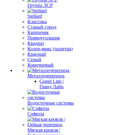
Группа ЛСР
Stellard
Классика
Старый город
Кирпичик
Прямоугольник
Квадрат
Колор-микс (палитра)
Красный
Серый
Коричневый
Металлочерепица
Grand Line |
Гранд Лайн
Водосточные системы
Софиты
Мягкая кровля /