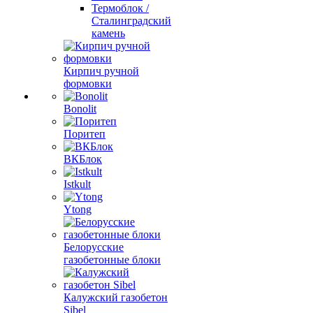
Термоблок /
Сталинградский
камень
Кирпич ручной
формовки
Bonolit
Поритеп
ВКБлок
Istkult
Ytong
Белорусские
газобетонные блоки
Калужский газобетон
Sibel