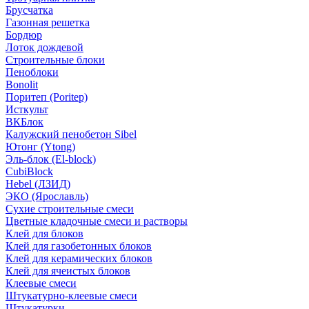
Брусчатка
Газонная решетка
Бордюр
Лоток дождевой
Строительные блоки
Пеноблоки
Bonolit
Поритеп (Poritep)
Исткульт
ВКБлок
Калужский пенобетон Sibel
Ютонг (Ytong)
Эль-блок (El-block)
CubiBlock
Hebel (ЛЗИД)
ЭКО (Ярославль)
Сухие строительные смеси
Цветные кладочные смеси и растворы
Клей для блоков
Клей для газобетонных блоков
Клей для керамических блоков
Клей для ячеистых блоков
Клеевые смеси
Штукатурно-клеевые смеси
Штукатурки