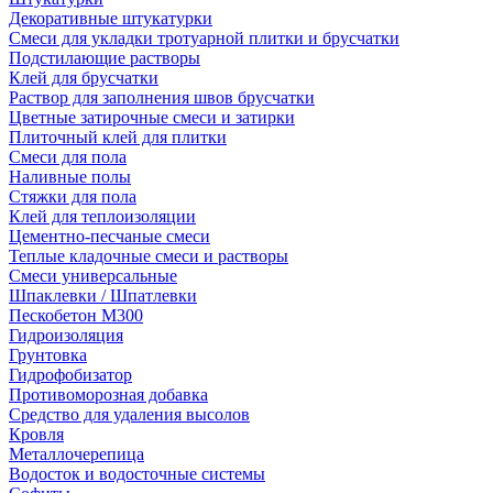
Декоративные штукатурки
Смеси для укладки тротуарной плитки и брусчатки
Подстилающие растворы
Клей для брусчатки
Раствор для заполнения швов брусчатки
Цветные затирочные смеси и затирки
Плиточный клей для плитки
Смеси для пола
Наливные полы
Стяжки для пола
Клей для теплоизоляции
Цементно-песчаные смеси
Теплые кладочные смеси и растворы
Смеси универсальные
Шпаклевки / Шпатлевки
Пескобетон М300
Гидроизоляция
Грунтовка
Гидрофобизатор
Противоморозная добавка
Средство для удаления высолов
Кровля
Металлочерепица
Водосток и водосточные системы