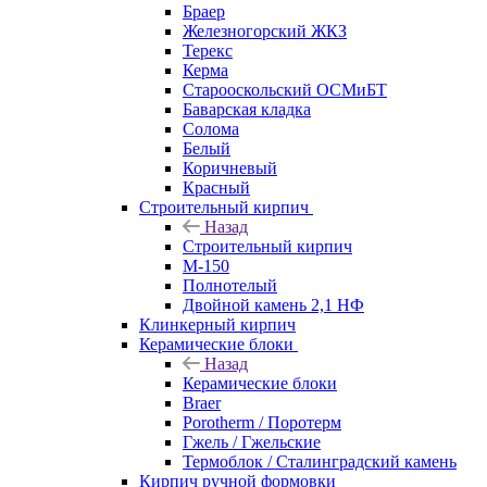
Браер
Железногорский ЖКЗ
Терекс
Керма
Старооскольский ОСМиБТ
Баварская кладка
Солома
Белый
Коричневый
Красный
Строительный кирпич
Назад
Строительный кирпич
М-150
Полнотелый
Двойной камень 2,1 НФ
Клинкерный кирпич
Керамические блоки
Назад
Керамические блоки
Braer
Porotherm / Поротерм
Гжель / Гжельские
Термоблок / Сталинградский камень
Кирпич ручной формовки