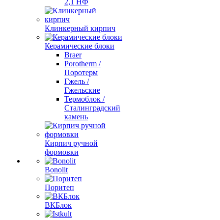
2,1 НФ
Клинкерный кирпич
Керамические блоки
Braer
Porotherm /
Поротерм
Гжель /
Гжельские
Термоблок /
Сталинградский
камень
Кирпич ручной
формовки
Bonolit
Поритеп
ВКБлок