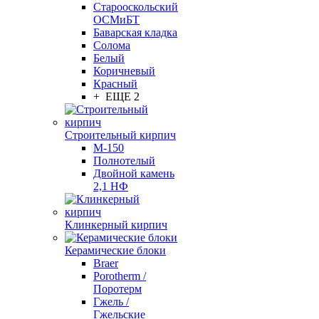
Старооскольский
ОСМиБТ
Баварская кладка
Солома
Белый
Коричневый
Красный
+ ЕЩЕ 2
Строительный кирпич
М-150
Полнотелый
Двойной камень
2,1 НФ
Клинкерный кирпич
Керамические блоки
Braer
Porotherm /
Поротерм
Гжель /
Гжельские