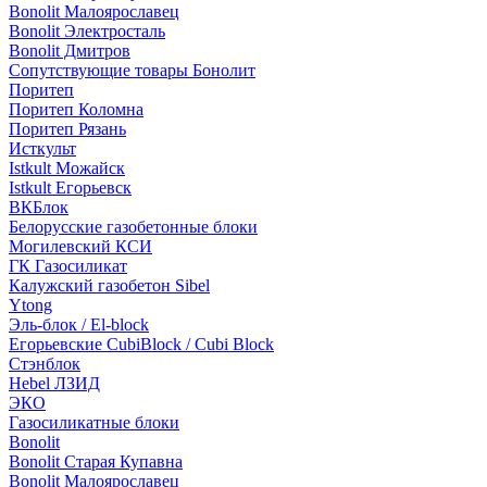
Bonolit Малоярославец
Bonolit Электросталь
Bonolit Дмитров
Сопутствующие товары Бонолит
Поритеп
Поритеп Коломна
Поритеп Рязань
Исткульт
Istkult Можайск
Istkult Егорьевск
ВКБлок
Белорусские газобетонные блоки
Могилевский КСИ
ГК Газосиликат
Калужский газобетон Sibel
Ytong
Эль-блок / El-block
Егорьевские CubiBlock / Cubi Block
Стэнблок
Hebel ЛЗИД
ЭКО
Газосиликатные блоки
Bonolit
Bonolit Старая Купавна
Bonolit Малоярославец