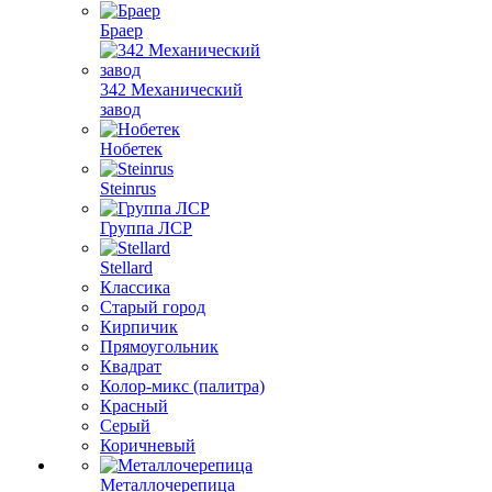
Браер
342 Механический
завод
Нобетек
Steinrus
Группа ЛСР
Stellard
Классика
Старый город
Кирпичик
Прямоугольник
Квадрат
Колор-микс (палитра)
Красный
Серый
Коричневый
Металлочерепица