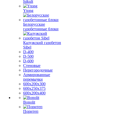
Istkult
Ytong
Белорусские
газобетонные блоки
Калужский газобетон
Sibel
D-400
D-500
D-600
Стеновые
Перегородочные
Армированные
перемычки
600х200х300
600х250х375
600х200х400
Bonolit
Поритеп