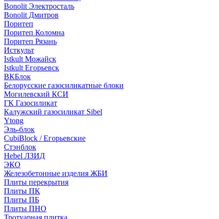
Bonolit Электросталь
Bonolit Дмитров
Поритеп
Поритеп Коломна
Поритеп Рязань
Исткульт
Istkult Можайск
Istkult Егорьевск
ВКБлок
Белорусские газосиликатные блоки
Могилевский КСИ
ГК Газосиликат
Калужский газосиликат Sibel
Ytong
Эль-блок
CubiBlock / Егорьевские
Стэнблок
Hebel ЛЗИД
ЭКО
Железобетонные изделия ЖБИ
Плиты перекрытия
Плиты ПК
Плиты ПБ
Плиты ПНО
Тротуарная плитка