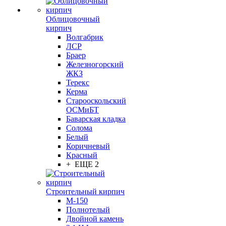
Облицовочный
кирпич
Волгабрик
ЛСР
Браер
Железногорский
ЖКЗ
Терекс
Керма
Старооскольский
ОСМиБТ
Баварская кладка
Солома
Белый
Коричневый
Красный
+ ЕЩЕ 2
Строительный кирпич
М-150
Полнотелый
Двойной камень