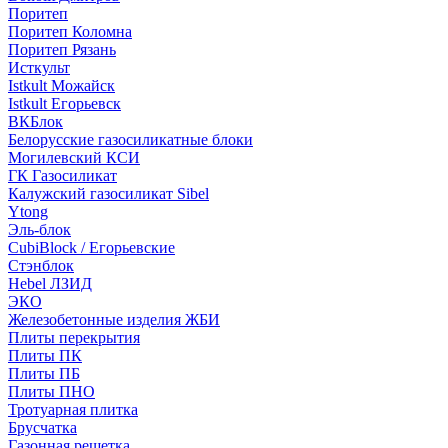
Поритеп
Поритеп Коломна
Поритеп Рязань
Исткульт
Istkult Можайск
Istkult Егорьевск
ВКБлок
Белорусские газосиликатные блоки
Могилевский КСИ
ГК Газосиликат
Калужский газосиликат Sibel
Ytong
Эль-блок
CubiBlock / Егорьевские
Стэнблок
Hebel ЛЗИД
ЭКО
Железобетонные изделия ЖБИ
Плиты перекрытия
Плиты ПК
Плиты ПБ
Плиты ПНО
Тротуарная плитка
Брусчатка
Газонная решетка