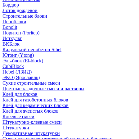
Бордюр
Лоток дождевой
Строительные блоки
Пеноблоки
Bonolit
Поритеп (Poritep)
Исткульт
ВКБлок
Калужский пенобетон Sibel
Ютонг (Ytong)
Эль-блок (El-block)
CubiBlock
Hebel (ЛЗИД)
ЭКО (Ярославль)
Сухие строительные смеси
Цветные кладочные смеси и растворы
Клей для блоков
Клей для газобетонных блоков
Клей для керамических блоков
Клей для ячеистых блоков
Клеевые смеси
Штукатурно-клеевые смеси
Штукатурки
Декоративные штукатурки
Смеси для укладки тротуарной плитки и брусчатки