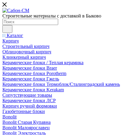
Строительные материалы с доставкой в Быково
Каталог
Кирпич
Строительный кирпич
Облицовочный кирпич
Клинкерный кирпич
Керамические блоки / Теплая керамика
Керамические блоки Braer
Керамические блоки Porotherm
Керамические блоки Гжель
Керамические блоки Термоблок/Сталинградский камень
Керамические блоки Kerakam
Сопутствующие товары
Керамические блоки ЛСР
Кирпич ручной формовки
Газобетонные блоки
Bonolit
Bonolit Старая Купавна
Bonolit Малоярославец
Bonolit Электросталь