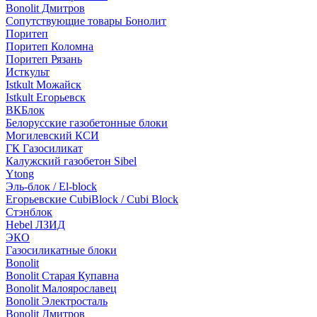
Bonolit Дмитров
Сопутствующие товары Бонолит
Поритеп
Поритеп Коломна
Поритеп Рязань
Исткульт
Istkult Можайск
Istkult Егорьевск
ВКБлок
Белорусские газобетонные блоки
Могилевский КСИ
ГК Газосиликат
Калужский газобетон Sibel
Ytong
Эль-блок / El-block
Егорьевские CubiBlock / Cubi Block
Стэнблок
Hebel ЛЗИД
ЭКО
Газосиликатные блоки
Bonolit
Bonolit Старая Купавна
Bonolit Малоярославец
Bonolit Электросталь
Bonolit Дмитров