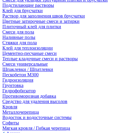
Подстилающие растворы
Клей для брусчатки
Раствор для заполнения швов брусчатки
Цветные затирочные смеси и затирки
Плиточный клей для плитки
Смеси для пола
Наливные полы
Стяжки для пола
Клей для теплоизоляции
Цементно-песчаные смеси
Теплые кладочные смеси и растворы
Смеси универсальные
Шпаклевки / Шпатлевки
Пескобетон М300
Гидроизоляция
Грунтовка
Гидрофобизатор
Противоморозная добавка
Средство для удаления высолов
Кровля
Металлочерепица
Водосток и водосточные системы
Софиты
Мягкая кровля / Гибкая черепица